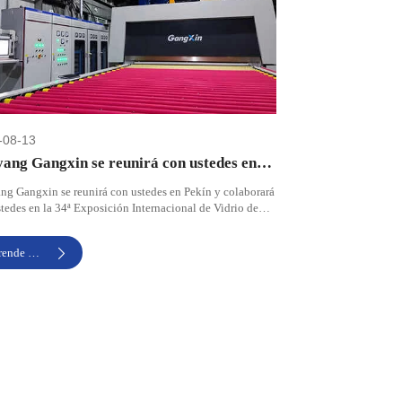
-08-13
ang Gangxin se reunirá con ustedes en
n y colaborará con ustedes en la 34ª
g Gangxin se reunirá con ustedes en Pekín y colaborará
tedes en la 34ª Exposición Internacional de Vidrio de
sición Internacional de Vidrio de China
.
Aprende Más
