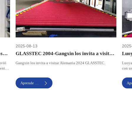
2025-08-13
2025
osos
GLASSTEC 2004-Gangxin los invita a visitar
Luoy
Alemania
Pekí
nvió
Gangxin los invita a visitar Alemania 2024 GLASSTEC.
Luoyan
mentos
con us
Expo
 en la
China
Aprende Más
