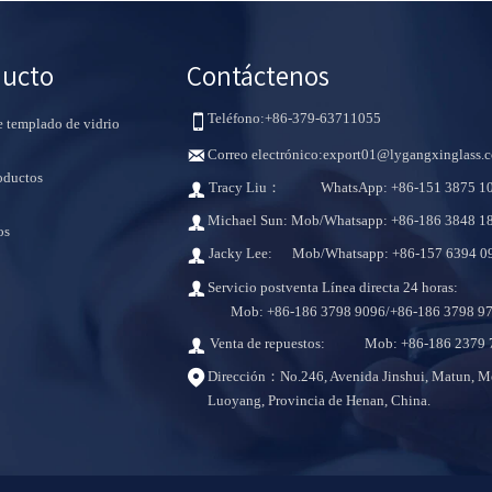
ducto
Contáctenos
Teléfono:+86-379-63711055

 templado de vidrio
Correo electrónico:export01@lygangxinglass.

oductos
Tracy Liu： WhatsApp: +86-151 3875 1

Michael Sun: Mob/Whatsapp: +86-186 3848 1

os
Jacky Lee: Mob/Whatsapp: +86-157 6394 0

Servicio postventa Línea directa 24 horas:

Mob: +86-186 3798 9096/+86-186 3798 9
Venta de repuestos: Mob: +86-186 2379 

Dirección：No.246, Avenida Jinshui, Matun, M

Luoyang, Provincia de Henan, China.