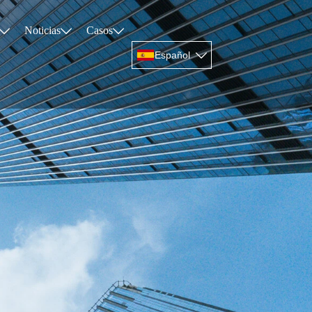
Noticias
Casos




Español