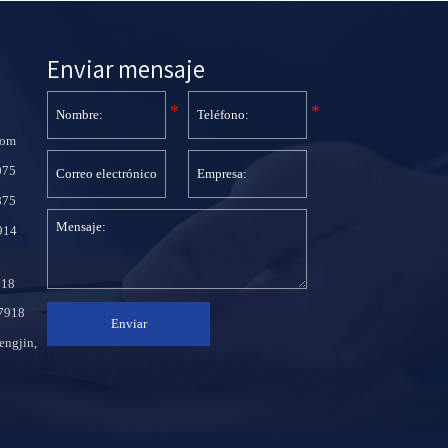
Enviar mensaje
com
075
875
914
718
7918
Enviar
engjin,