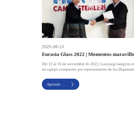
2025-08-13
Eurasia Glass 2022 | Momentos maravill
de Gangxin Glass y Turquía
Del 12 al 16 de noviembre de 2022, Luoyang Gangxin e
un equipo compuesto por representantes de los Departa
de Comercio Exterior y Servicio Postventa para participar
Eurasia Glass Expo 2022 en Turquía.
Aprende Más
